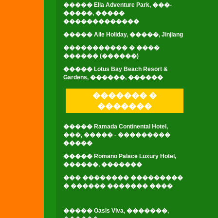
����� Ella Adventure Park, ���-
�����, �����
�������������
����� Aile Holiday, �����, Jinjiang
����������� � ����
������ (������)
����� Lotus Bay Beach Resort &
Gardens, ������, ������
������� �
�������
����� Ramada Continental Hotel,
���, ����� - ���������
�����
����� Romano Palace Luxury Hotel,
������, �������
��� �������� ���������
� ������ ������� ����
����� Oasis Viva, �������,