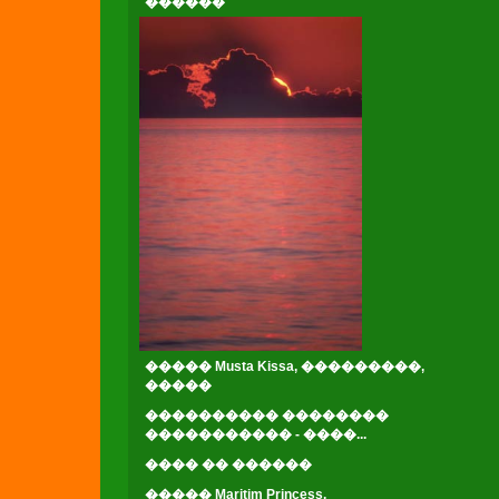
������
����� Musta Kissa, ���������,
�����
���������� ��������
����������� - ����...
���� �� ������
����� Maritim Princess,