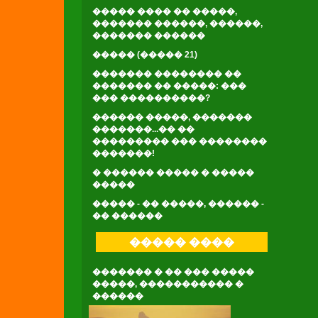
����� ���� �� �����,
������� ������, ������,
������� ������
����� (����� 21)
������� �������� ��
������� �� �����: ���
��� ����������?
������ �����, �������
�������...�� ��
��������� ��� ��������
�������!
� ������ ����� � �����
�����
����� - �� �����, ������ -
�� ������
����� ����
������� � �� ��� �����
�����, ����������� �
������