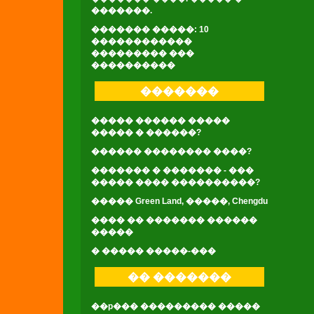
�������.
������� �����: 10
������������
��������� ���
����������
�������
����� ������ �����
����� � ������?
������ �������� ����?
������� � ������� - ���
����� ���� ����������?
����� Green Land, �����, Chengdu
���� �� ������� ������
�����
� ����� �����-���
�� �������
��p��� ��������� �����