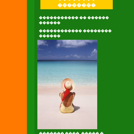
��������
����������� �� ������
������
������������ ��������
������
������� ����. ����� �