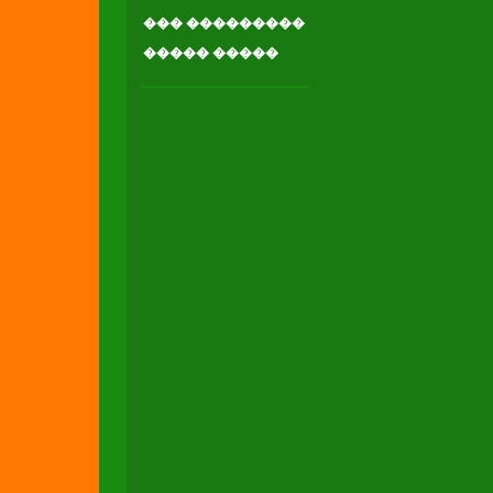
��� ���������
����� �����