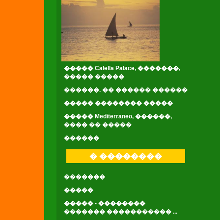
����� Calella Palace, �������,
����� �����
������. �� ������ ������
����� �������� �����
����� Mediterraneo, ������,
���� �� �����
������
� ��������
�������
�����
����� - ��������
������� ����������� ...