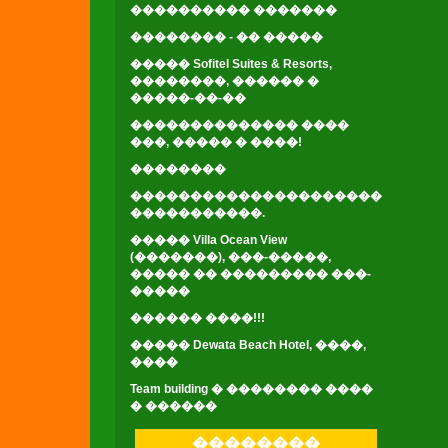
���������� �������
�������� - �� �����
����� Sofitel Suites & Resorts,
��������, ������ �
�����-��-��
�������������� ����
���, ����� � ����!
��������
���������������������
�����������.
����� Villa Ocean View
(�������), ���-�����,
����� �� ��������� ���-
�����
������ ����!!!
����� Dewata Beach Hotel, ����,
����
Team building � �������� ����
� ������
��������