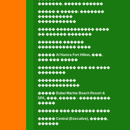
�������, ����� ������
����� � �����: �������
����������
�����������
����� ����������� ����
�� ������ �������
������� ������
����������� ����
����� Al Hamra Fort Hilton, ���,
��� ��� �����
����������� ��� �� ����
��������
�����������
������������
����� Dubai Marine Beach Resort &
SPA, ���, ����� - ���������
�����
������ ��� ������� ����
����� Central (Executive), �����,
������