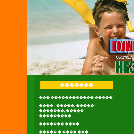
�������
��� ������������ �����
���� - �����, ����� -
�������, ����� -
���������
������� ����
����� � ���� ���