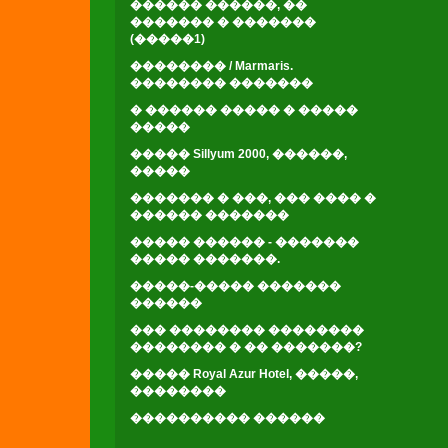
������ ������, ��
������� � �������
(�����1)
�������� / Marmaris.
�������� �������
� ������ ����� � �����
�����
����� Sillyum 2000, ������,
�����
������� � ���, ��� ���� �
������ �������
����� ������ - �������
����� �������.
�����-����� �������
������
��� �������� ��������
�������� � �� �������?
����� Royal Azur Hotel, �����,
��������
���������� ������