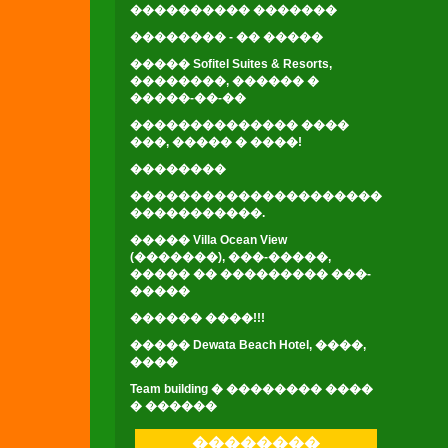
���������� �������
�������� - �� �����
����� Sofitel Suites & Resorts,
��������, ������ �
�����-��-��
�������������� ����
���, ����� � ����!
��������
���������������������
�����������.
����� Villa Ocean View
(�������), ���-�����,
����� �� ��������� ���-
�����
������ ����!!!
����� Dewata Beach Hotel, ����,
����
Team building � �������� ����
� ������
��������