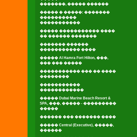
�������, ����� ������
����� � �����: �������
����������
�����������
����� ����������� ����
�� ������ �������
������� ������
����������� ����
����� Al Hamra Fort Hilton, ���,
��� ��� �����
����������� ��� �� ����
��������
�����������
������������
����� Dubai Marine Beach Resort &
SPA, ���, ����� - ���������
�����
������ ��� ������� ����
����� Central (Executive), �����,
������