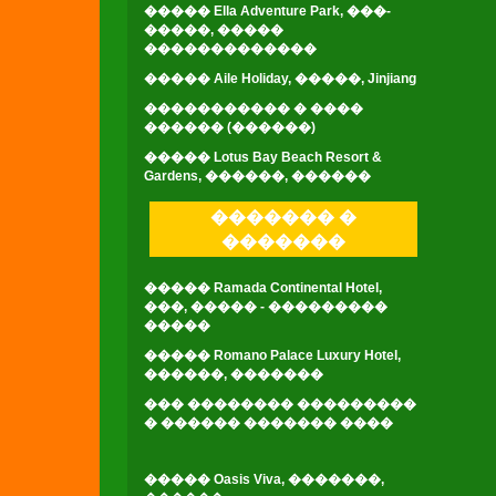
����� Ella Adventure Park, ���-
�����, �����
�������������
����� Aile Holiday, �����, Jinjiang
����������� � ����
������ (������)
����� Lotus Bay Beach Resort &
Gardens, ������, ������
������� �
�������
����� Ramada Continental Hotel,
���, ����� - ���������
�����
����� Romano Palace Luxury Hotel,
������, �������
��� �������� ���������
� ������ ������� ����
����� Oasis Viva, �������,