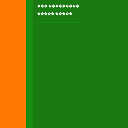
��� ���������
����� �����