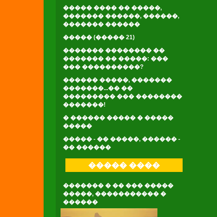
����� ���� �� �����,
������� ������, ������,
������� ������
����� (����� 21)
������� �������� ��
������� �� �����: ���
��� ����������?
������ �����, �������
�������...�� ��
��������� ��� ��������
�������!
� ������ ����� � �����
�����
����� - �� �����, ������ -
�� ������
����� ����
������� � �� ��� �����
�����, ����������� �
������