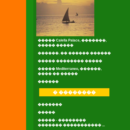
����� Calella Palace, �������,
����� �����
������. �� ������ ������
����� �������� �����
����� Mediterraneo, ������,
���� �� �����
������
� ��������
�������
�����
����� - ��������
������� ����������� ...