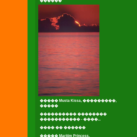
������
����� Musta Kissa, ���������,
�����
���������� ��������
����������� - ����...
���� �� ������
����� Maritim Princess,