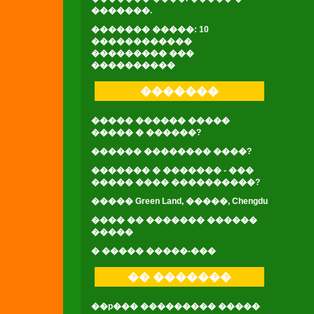
�������.
������� �����: 10
������������
��������� ���
����������
�������
����� ������ �����
����� � ������?
������ �������� ����?
������� � ������� - ���
����� ���� ����������?
����� Green Land, �����, Chengdu
���� �� ������� ������
�����
� ����� �����-���
�� �������
��p��� ��������� �����