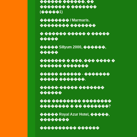
������ ������, ��
������� � �������
(�����1)
�������� / Marmaris.
�������� �������
� ������ ����� � �����
�����
����� Sillyum 2000, ������,
�����
������� � ���, ��� ���� �
������ �������
����� ������ - �������
����� �������.
�����-����� �������
������
��� �������� ��������
�������� � �� �������?
����� Royal Azur Hotel, �����,
��������
���������� ������