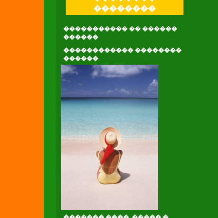
��������
����������� �� ������
������
������������ ��������
������
������� ����. ����� �